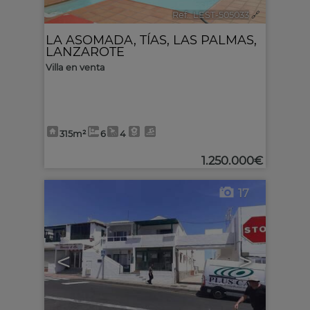
Ref.. LEST-505033
🔗
LA ASOMADA
,
TÍAS
,
LAS PALMAS,
LANZAROTE
Villa en venta
315m²
6
4
1.250.000€
17
<
>