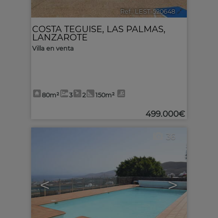
Ref.. LEST-520648
🔗
COSTA TEGUISE
,
LAS PALMAS,
LANZAROTE
Villa en venta
80m²
3
2
150m²
499.000€
36
<
>