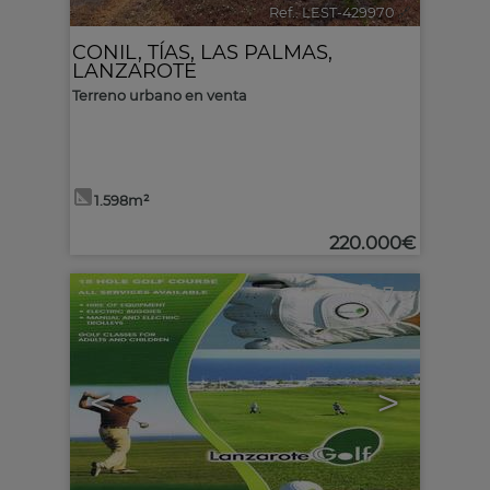
Ref.. LEST-429970
🔗
CONIL
,
TÍAS
,
LAS PALMAS,
LANZAROTE
Terreno urbano en venta
1.598m²
220.000€
7
<
>