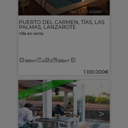
Ref.. LEST-602997
🔗
PUERTO DEL CARMEN
,
TÍAS
,
LAS
PALMAS, LANZAROTE
Villa en venta
169m²
4
3
555m²
1.100.000€
8
OCASIÓN
<
>