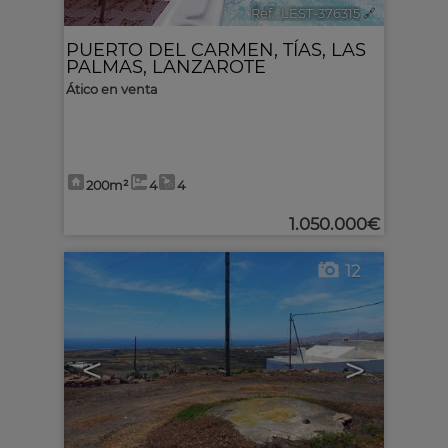
Ref.. LEST-376315
🔗
PUERTO DEL CARMEN
,
TÍAS
,
LAS
PALMAS, LANZAROTE
Ático en venta
200m²
4
4
1.050.000€
12
<
>