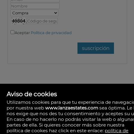
Aceptar
Política de privacidad
Aviso de cookies
Utilizamos cookies para que tu experiencia de navegac
por nuestra web
www.lanzaestates.com
sea óptima. Le 
nos exige que nos des tu consentimiento y aceptes su u
En caso de no hacerlo no podrás visitar la web o alguna
Lanza Estates
partes de ella. Si quieres conocer más sobre nuestra
Calle Valle de la Degollada, 63.
política de cookes haz click en este enlace:
política de
35570 Yaiza, Las Palmas