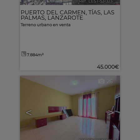
Ref.. LEST-531323
🔗
PUERTO DEL CARMEN
,
TÍAS
,
LAS
PALMAS, LANZAROTE
Terreno urbano en venta
7.884m²
45.000€
26
<
>