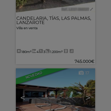
Ref.. LEST-588537
🔗
CANDELARIA
,
TÍAS
,
LAS PALMAS,
LANZAROTE
Villa en venta
180m²
4
3
1.200m²
745.000€
17
NOVEDAD
<
>