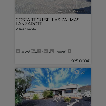
Ref.. LEST-604008
🔗
COSTA TEGUISE
,
LAS PALMAS,
LANZAROTE
Villa en venta
203m²
4
3
3
1.200m²
925.000€
39
<
>