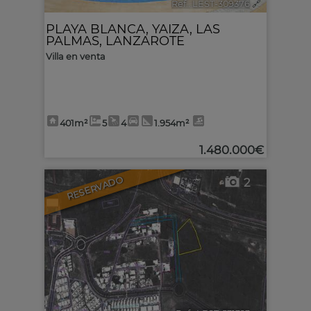
Ref.. LEST-309376
🔗
PLAYA BLANCA
,
YAIZA
,
LAS
PALMAS, LANZAROTE
Villa en venta
401m²
5
4
1.954m²
1.480.000€
RESERVADO
2