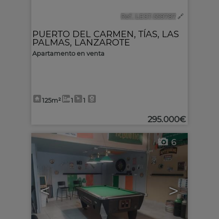
Ref.. LEST-559787
🔗
PUERTO DEL CARMEN
,
TÍAS
,
LAS
PALMAS, LANZAROTE
Apartamento en venta
125m²
1
1
295.000€
6
<
>