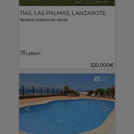
Ref.. LEST-309431
🔗
TÍAS
,
LAS PALMAS, LANZAROTE
Terreno urbano en venta
1.250m²
320.000€
27
<
>