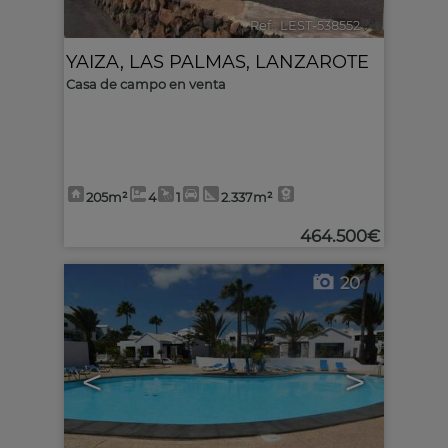
Ref.. LEST-538552
🔗
YAIZA
,
LAS PALMAS, LANZAROTE
Casa de campo en venta
205m²
4
1
2.337m²
464.500€
20
<
>