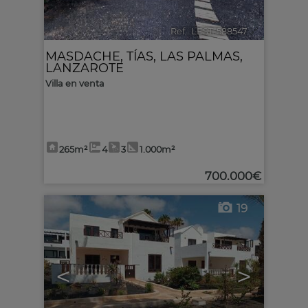
Ref.. LEST-588547
🔗
MASDACHE
,
TÍAS
,
LAS PALMAS,
LANZAROTE
Villa en venta
265m²
4
3
1.000m²
700.000€
19
<
>