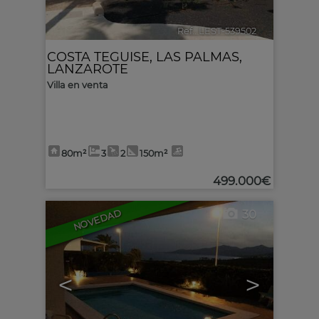
Ref.. LEST-539502
🔗
COSTA TEGUISE
,
LAS PALMAS,
LANZAROTE
Villa en venta
80m²
3
2
150m²
499.000€
30
NOVEDAD
<
>