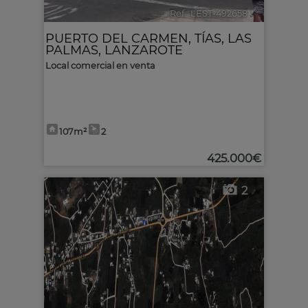
Ref.. LEST-492658
🔗
PUERTO DEL CARMEN
,
TÍAS
,
LAS
PALMAS, LANZAROTE
Local comercial en venta
107m²
2
425.000€
2