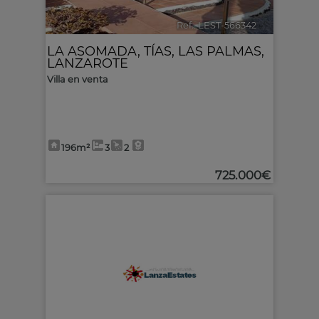
Ref.. LEST-566342
🔗
LA ASOMADA
,
TÍAS
,
LAS PALMAS,
LANZAROTE
Villa en venta
196m²
3
2
725.000€