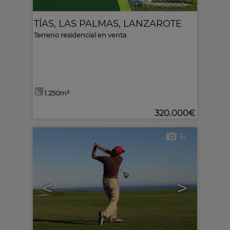
Ref.. LEST-309445
🔗
TÍAS
,
LAS PALMAS, LANZAROTE
Terreno residencial en venta
1.250m²
320.000€
6
<
>