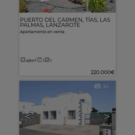
Ref.. LEST-553412
🔗
PUERTO DEL CARMEN
,
TÍAS
,
LAS
PALMAS, LANZAROTE
Apartamento en venta
45m²
1
1
220.000€
34
<
>