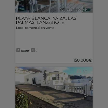
Ref.. LEST-602749
🔗
PLAYA BLANCA
,
YAIZA
,
LAS
PALMAS, LANZAROTE
Local comercial en venta
100m²
2
150.000€
16
<
>