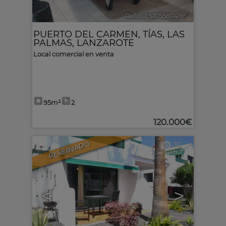
Ref.. LEST-558748
🔗
PUERTO DEL CARMEN
,
TÍAS
,
LAS
PALMAS, LANZAROTE
Local comercial en venta
95m²
2
120.000€
RESERVADO
15
<
>