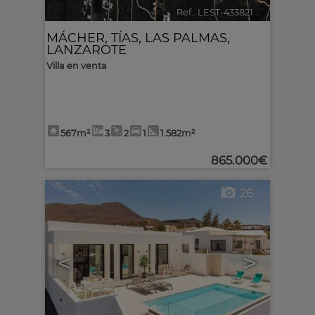
Ref.. LEST-433821
🔗
MÁCHER
,
TÍAS
,
LAS PALMAS,
LANZAROTE
Villa en venta
567m²
3
2
1
1.582m²
865.000€
26
<
>