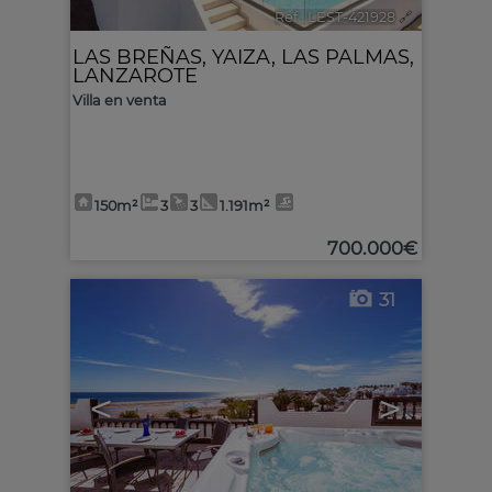
Ref.. LEST-421928
🔗
LAS BREÑAS
,
YAIZA
,
LAS PALMAS,
LANZAROTE
Villa en venta
150m²
3
3
1.191m²
700.000€
31
<
>