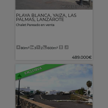
Ref.. LEST-553338
🔗
PLAYA BLANCA
,
YAIZA
,
LAS
PALMAS, LANZAROTE
Chalet Pareado en venta
80m²
3
2
600m²
489.000€
EXCLUSIVA
33
<
>