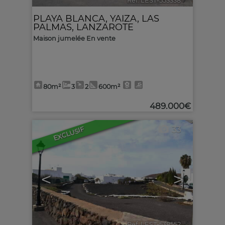
Ref. LEST-553338
🔗
PLAYA BLANCA
,
YAIZA
,
LAS
PALMAS, LANZAROTE
Maison jumelée En vente
80m²
3
2
600m²
489.000€
33
EXCLUSIF
<
>
Ref. LEST-538552
🔗