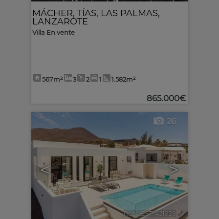
MÁCHER
,
TÍAS
,
LAS PALMAS,
LANZAROTE
Villa En vente
567m²
3
2
1
1.582m²
865.000€
26
<
>
Ref. LEST-421928
🔗