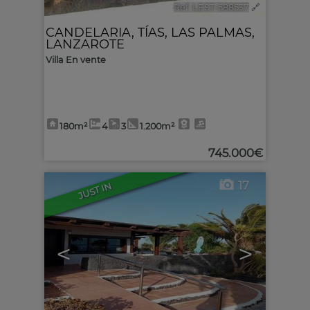
Ref. LEST-588537
🔗
CANDELARIA
,
TÍAS
,
LAS PALMAS,
LANZAROTE
Villa En vente
180m²
4
3
1.200m²
745.000€
17
JUST IN
<
>