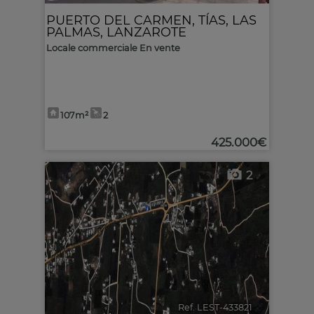
PUERTO DEL CARMEN
,
TÍAS
,
LAS
PALMAS, LANZAROTE
Locale commerciale En vente
107m²
2
425.000€
2
Ref. LEST-433821
🔗