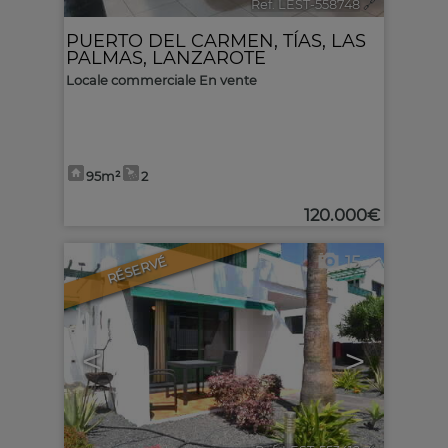
Ref. LEST-558748
🔗
PUERTO DEL CARMEN
,
TÍAS
,
LAS
PALMAS, LANZAROTE
Locale commerciale En vente
95m²
2
120.000€
15
RÉSERVÉ
<
>