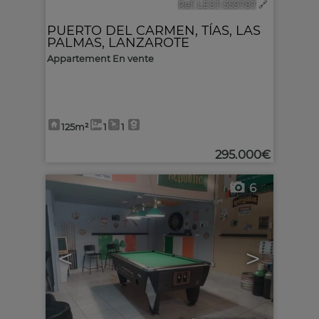
Ref. LEST-559787
🔗
PUERTO DEL CARMEN
,
TÍAS
,
LAS
PALMAS, LANZAROTE
Appartement En vente
125m²
1
1
295.000€
6
<
>