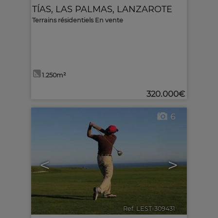
TÍAS
,
LAS PALMAS, LANZAROTE
Terrains résidentiels En vente
1.250m²
320.000€
6
<
>
Ref. LEST-309431
🔗