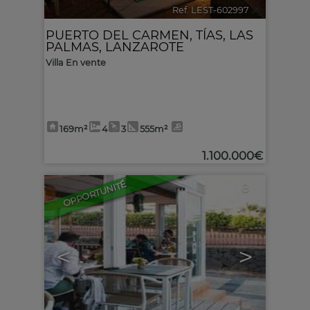
Ref. LEST-602997
🔗
PUERTO DEL CARMEN
,
TÍAS
,
LAS
PALMAS, LANZAROTE
Villa En vente
169m²
4
3
555m²
1.100.000€
OPPORTUNITÉ
8
<
>