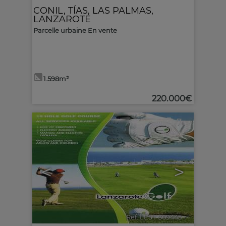
CONIL
,
TÍAS
,
LAS PALMAS,
LANZAROTE
Parcelle urbaine En vente
1.598m²
220.000€
7
<
>
Ref. LEST-309445
🔗