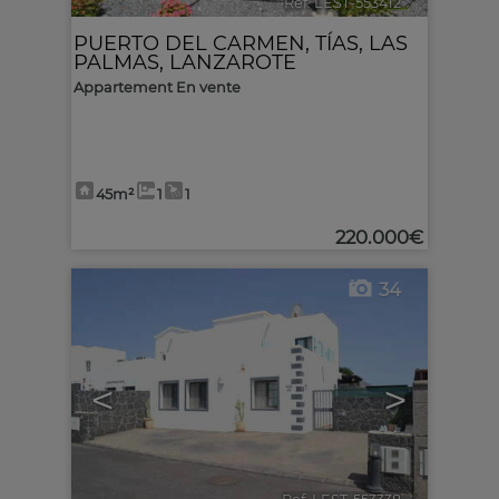
Ref. LEST-553412
🔗
PUERTO DEL CARMEN
,
TÍAS
,
LAS
PALMAS, LANZAROTE
Appartement En vente
45m²
1
1
220.000€
34
<
>