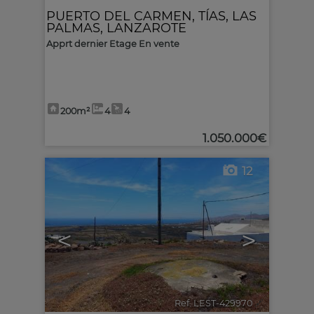
PUERTO DEL CARMEN
,
TÍAS
,
LAS
PALMAS, LANZAROTE
Apprt dernier Etage En vente
200m²
4
4
1.050.000€
12
<
>
Ref. LEST-429970
🔗