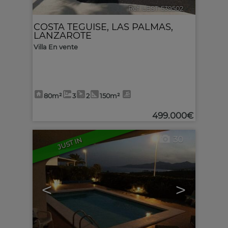
Ref. LEST-539502
🔗
COSTA TEGUISE
,
LAS PALMAS,
LANZAROTE
Villa En vente
80m²
3
2
150m²
499.000€
30
JUST IN
<
>