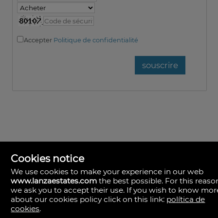
Accepter
Politique de confidentialité
Cookies notice
We use cookies to make your experience in our web
www.lanzaestates.com
the best possible. For this reaso
Lanza Estates
we ask you to accept their use. If you wish to know mor
Calle Valle de la Degollada, 63.
about our cookies policy click on this link:
política de
35570 Yaiza, Las Palmas
cookies
.
Espagne