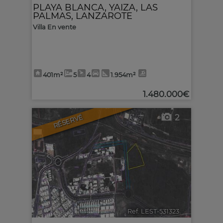
PLAYA BLANCA
,
YAIZA
,
LAS
PALMAS, LANZAROTE
Villa En vente
401m²
5
4
1.954m²
1.480.000€
2
RÉSERVÉ
Ref. LEST-531323
🔗