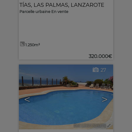
TÍAS
,
LAS PALMAS, LANZAROTE
Parcelle urbaine En vente
1.250m²
320.000€
27
<
>
Ref. LEST-309376
🔗