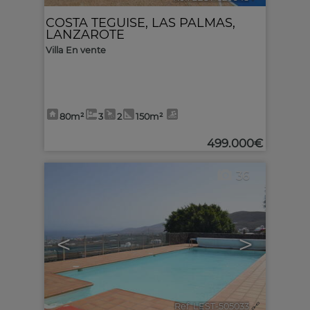
COSTA TEGUISE
,
LAS PALMAS,
LANZAROTE
Villa En vente
80m²
3
2
150m²
499.000€
36
<
>
Ref. LEST-505033
🔗