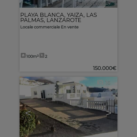
Ref. LEST-602749
🔗
PLAYA BLANCA
,
YAIZA
,
LAS
PALMAS, LANZAROTE
Locale commerciale En vente
100m²
2
150.000€
16
<
>