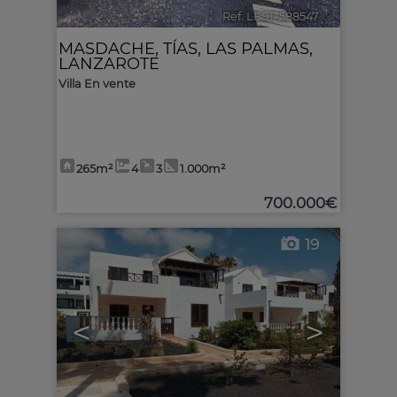
Ref. LEST-588547
🔗
MASDACHE
,
TÍAS
,
LAS PALMAS,
LANZAROTE
Villa En vente
265m²
4
3
1.000m²
700.000€
19
<
>