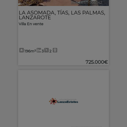
Ref. LEST-566342
🔗
LA ASOMADA
,
TÍAS
,
LAS PALMAS,
LANZAROTE
Villa En vente
196m²
3
2
725.000€