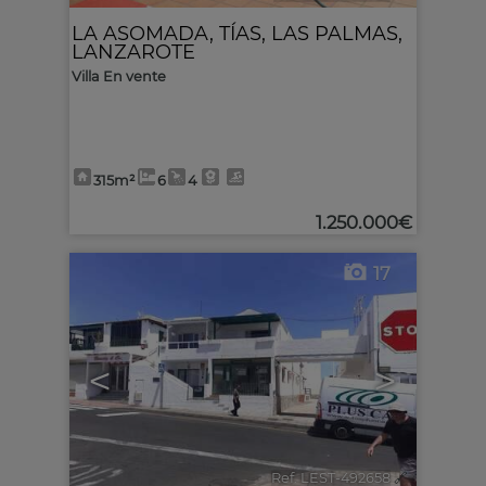
LA ASOMADA
,
TÍAS
,
LAS PALMAS,
LANZAROTE
Villa En vente
315m²
6
4
1.250.000€
17
<
>
Ref. LEST-492658
🔗