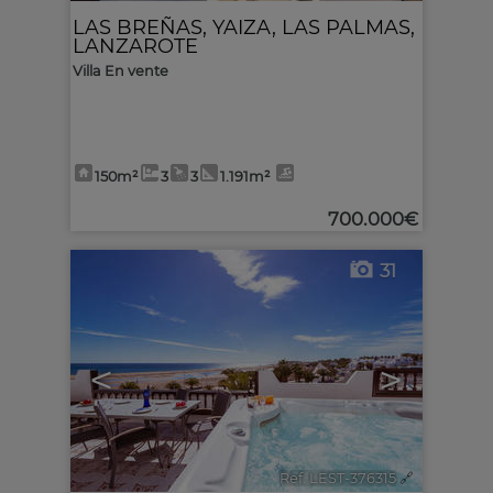
LAS BREÑAS
,
YAIZA
,
LAS PALMAS,
LANZAROTE
Villa En vente
150m²
3
3
1.191m²
700.000€
31
<
>
Ref. LEST-376315
🔗