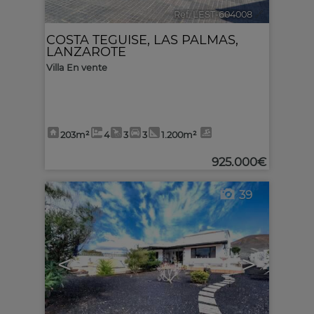
Ref. LEST-604008
🔗
COSTA TEGUISE
,
LAS PALMAS,
LANZAROTE
Villa En vente
203m²
4
3
3
1.200m²
925.000€
39
<
>