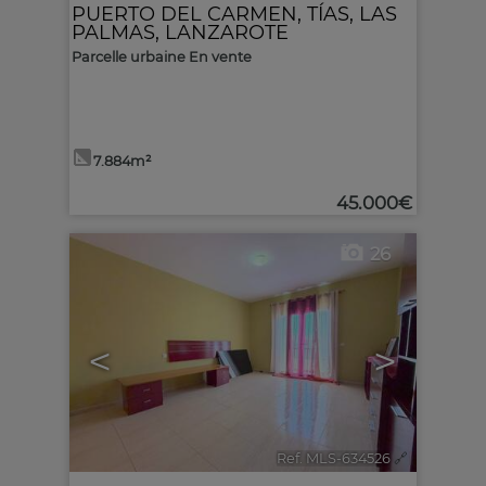
PUERTO DEL CARMEN
,
TÍAS
,
LAS
PALMAS, LANZAROTE
Parcelle urbaine En vente
7.884m²
45.000€
26
<
>
Ref. MLS-634526
🔗