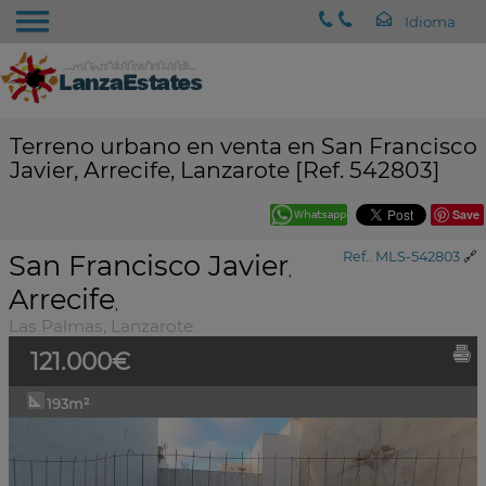
Terreno urbano en venta en San Francisco
Javier, Arrecife, Lanzarote [Ref. 542803]
Save
San Francisco Javier
Ref.. MLS-542803
🔗
,
Arrecife
,
Las Palmas, Lanzarote
121.000€
193m²