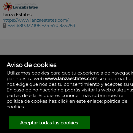
Lanza Estates
https://www.lanzaestates.com/
+34.680.337.106 +34.670.823.263
Aviso de cookies
Utilizamos cookies para que tu experiencia de navegac
por nuestra web
www.lanzaestates.com
sea óptima. Le 
nos exige que nos des tu consentimiento y aceptes su u
En caso de no hacerlo no podrás visitar la web o alguna
partes de ella. Si quieres conocer más sobre nuestra
política de cookes haz click en este enlace:
política de
Lanza Estates
cookies
.
Calle Valle de la Degollada, 63.
35570 Yaiza, Las Palmas
España
Aceptar todas las cookies
+34.680.337.106
+34.670.823.263