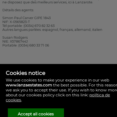
ne disposez que des meilleurs services, ici à Lanzarote.
Détails des agents:
Simon Paul Carver GIPE 1843
NIF: X-0565823-T
Tél portable: (0034) 670 82 32 63
Autres langues parlées: espagnol, français, allemand, italien
Susan Rodgers
NIE: X5786744J
Portable: (0034) 680 33 71 06
Cookies notice
We use cookies to make your experience in our web
www.lanzaestates.com
the best possible. For this reaso
we ask you to accept their use. If you wish to know mor
about our cookies policy click on this link:
política de
Lanza Estates
cookies
.
Calle Valle de la Degollada, 63.
35570 Yaiza, Las Palmas
Espagne
Accept all cookies
+34.680.337.106