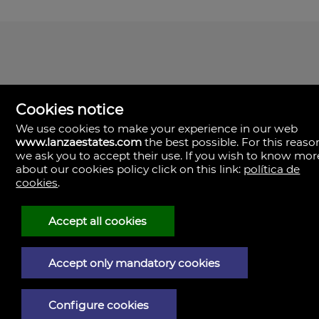
Cookies notice
We use cookies to make your experience in our web
www.lanzaestates.com
the best possible. For this reaso
we ask you to accept their use. If you wish to know mor
about our cookies policy click on this link:
política de
Lanza Estates
cookies
.
Calle Valle de la Degollada, 63.
35570 Yaiza, Las Palmas
Espagne
Accept all cookies
+34.680.337.106
+34.670.823.263
Accept only mandatory cookies
Mention légale
Politique de confidentialité
Configure cookies