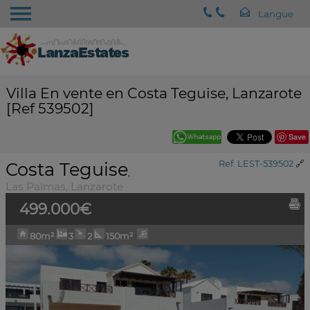
Villa En vente en Costa Teguise, Lanzarote
[Ref 539502]
Save
Costa Teguise
Ref. LEST-539502
🔗
,
Las Palmas, Lanzarote
499.000€
80m²
3
2
150m²